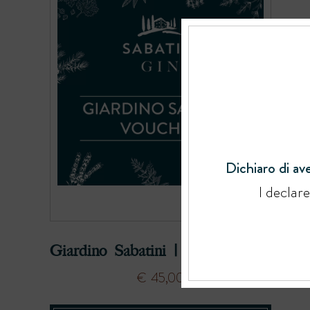
Dichiaro di ave
I declar
Giardino Sabatini | Voucher
€
45,00