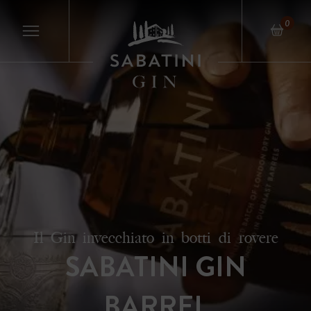
0
Il Gin invecchiato in botti di rovere
SABATINI GIN
BARREL