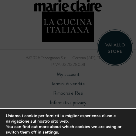
VAI ALLO
STORE
©2026 Teccognano S.r.l. - Cortona (AR), Tuscany
P.IVA 02212280511
My account
Termini di vendita
Rimborsi e Resi
Informativa privacy
Informativa cookies
Usiamo i cookie per fornirti la miglior esperienza d'uso e
navigazione sul nostro sito web.
You can find out more about which cookies we are using or
Sito web
Tiphys
switch them off in
settings
.