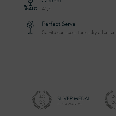
Alcohol
41,3
Perfect Serve
Servito con acqua tonica dry ed un ram
SILVER MEDAL
GIN AWARDS