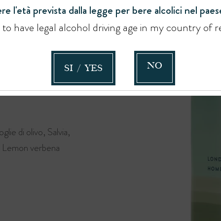
re l'età prevista dalla legge per bere alcolici nel paese
tico, lemon verbena e
e to have legal alcohol driving age in my country of r
NO
SI / YES
tanicals concorrono ad
lie di olivo, Salvia,
o, Lemon verbena