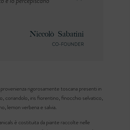
o e lo percepiscano
Niccolò Sabatini
CO-FOUNDER
i provenienza rigorosamente toscana presenti in
o, coriandolo, iris fiorentino, finocchio selvatico,
timo, lemon verbena e salvia.
nicals è costituita da piante raccolte nelle