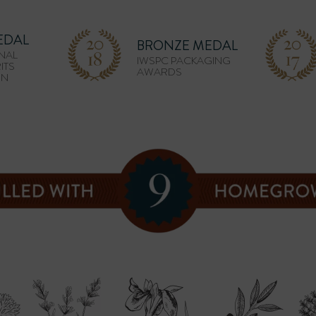
EDAL
BRONZE MEDAL
NAL
IWSPC PACKAGING
ITS
AWARDS
ON