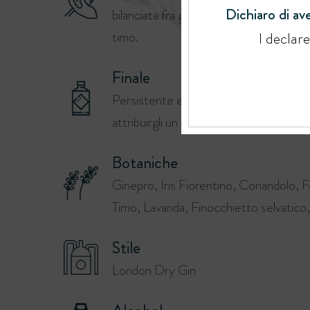
Dichiaro di ave
bilanciata fra ginepro, finocchio selva
timo.
I declar
Finale
Persistente e morbido, dove tutti i bo
attribuirgli un gusto sofisticato.
Botaniche
Ginepro, Iris Fiorentino, Coriandolo, Fog
Timo, Lavanda, Finocchietto selvatic
Stile
London Dry Gin