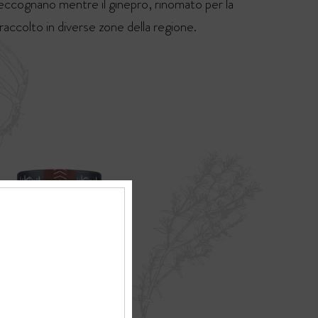
Teccognano mentre il ginepro, rinomato per la
 raccolto in diverse zone della regione.