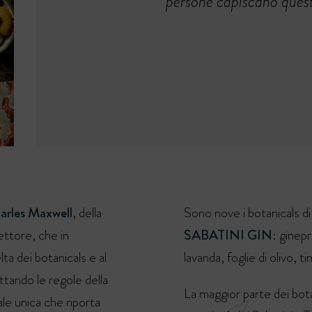
persone capiscano quest
arles Maxwell
, della
Sono nove i botanicals d
ettore, che in
SABATINI GIN
: ginepr
lta dei botanicals e al
lavanda, foglie di olivo, 
tando le regole della
La maggior parte dei bota
ale unica che riporta