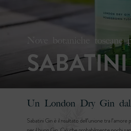
Nove botaniche toscane 
SABATINI
Un London Dry Gin dall
Sabatini Gin è il risultato dell’unione tra l’amore
per il buon Gin. Ciò che probabilmente pochi sa