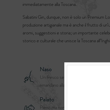
immediatamente alla Toscana.
Sabatini Gin, dunque, non è solo un Premium L
produzione artigianale ma è anche il frutto di un’
aromi, suggestioni e storia; un importante cele
storico e culturale che unisce la Toscana all’Inghi
Naso
Un fresco sentore citrico e floreale,
rimandano alla campagna toscana.
Palato
Pieno ma non invadente, con una pre