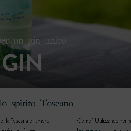
per un gin unico
 GIN
o spirito Toscano
 per la Toscana e l’amore
Come? Utilizzando non so
nno è che il Ginepro
botanicals
colti principa