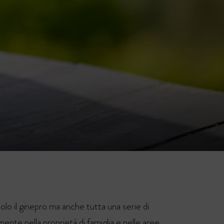
lo il ginepro ma anche tutta una serie di
lmente nella proprietà di famiglia e nelle aree