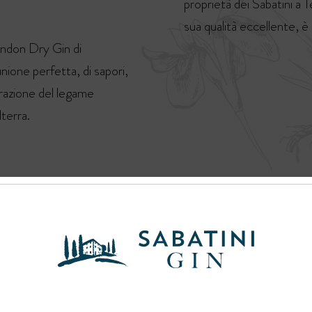
proprietà dei Sabatini a 
sua qualità eccellente, è
ondon Dry Gin di
unione perfetta, di sapori,
brazione del legame
lterra.
 con sfumature che
senza magnificamente