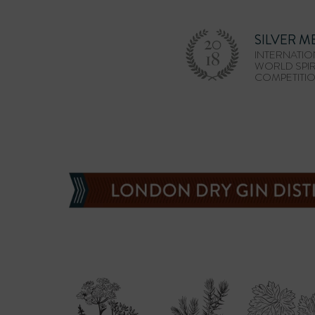
SILVER M
INTERNATIO
WORLD SPIR
COMPETITI