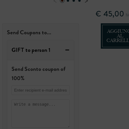
€
45,00
IV
Quantità:
Send Coupons to...
AGGIUN
AL
CARREL
−
GIFT to person 1
Send Sconto coupon of
100%