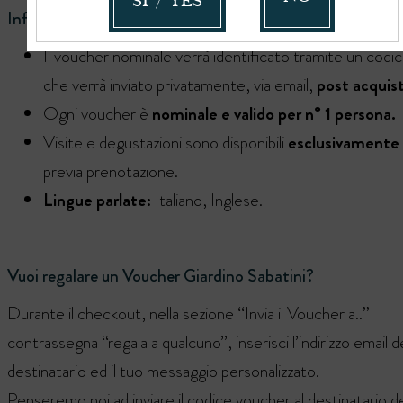
SI / YES
Info & Dettagli
Il voucher nominale verrà identificato tramite un codi
che verrà inviato privatamente, via email,
post acquis
Ogni voucher è
nominale e valido per n° 1 persona.
Visite e degustazioni sono disponibili
esclusivamente
previa prenotazione.
Lingue parlate:
Italiano, Inglese.
Vuoi regalare un Voucher Giardino Sabatini?
Durante il checkout, nella sezione “Invia il Voucher a..”
contrassegna “regala a qualcuno”, inserisci l’indirizzo email d
destinatario ed il tuo messaggio personalizzato.
Penseremo noi ad inviare il codice voucher al destinatario de