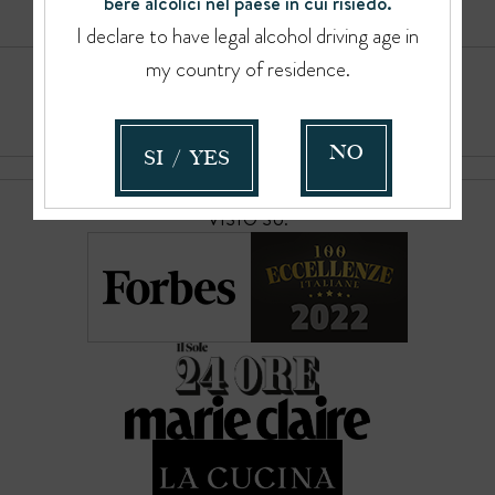
bere alcolici nel paese in cui risiedo.
I declare to have legal alcohol driving age in
my country of residence.
NO
SI / YES
VISTO SU: